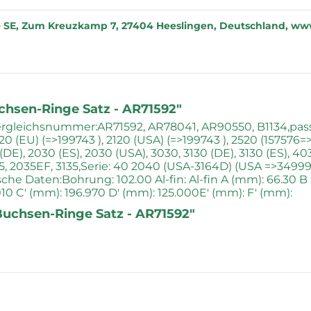
 SE, Zum Kreuzkamp 7, 27404 Heeslingen, Deutschland, www
hsen-Ringe Satz - AR71592"
gleichsnummer:AR71592, AR78041, AR90550, B1134,passe
20 (EU) (=>199743 ), 2120 (USA) (=>199743 ), 2520 (157576=>
(DE), 2030 (ES), 2030 (USA), 3030, 3130 (DE), 3130 (ES), 40
35, 2035EF, 3135,Serie: 40 2040 (USA-3164D) (USA =>34999
Daten:Bohrung: 102.00 Al-fin: Al-fin A (mm): 66.30 B (
010 C' (mm): 196.970 D' (mm): 125.000E' (mm): F' (mm):
Buchsen-Ringe Satz - AR71592"