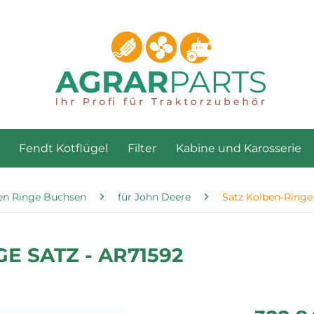
Fendt Kotflügel
Filter
Kabine und Karosserie
en Ringe Buchsen
für John Deere
Satz Kolben-Ring
 SATZ - AR71592