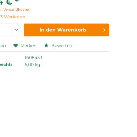
4 € *
gl. Versandkosten
t 3 Werktage
In den
Warenkorb
hen
Merken
Bewerten
1608453
icht:
5,00 kg