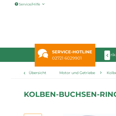
Service/Hilfe
SERVICE-HOTLINE
pperersatzteile
Beleuchtung
Bremsen
Elektrik

02721 6029901
Übersicht
Motor und Getriebe
Kolb
KOLBEN-BUCHSEN-RINGE