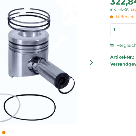
322,8
inkl. MwSt.
zz
Lieferzei
Vergleic
Artikel-Nr.:
Versandgew