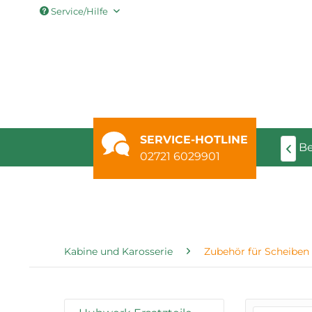
Service/Hilfe
SERVICE-HOTLINE
aschinen & Teleskoplader
Schlepperersatzteile
B

02721 6029901
Kabine und Karosserie
Zubehör für Scheiben