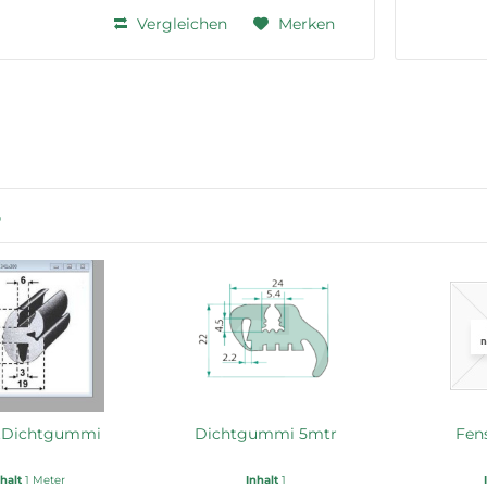
Vergleichen
Merken
r
.Dichtgummi
Dichtgummi 5mtr
Fens
nhalt
1 Meter
Inhalt
1