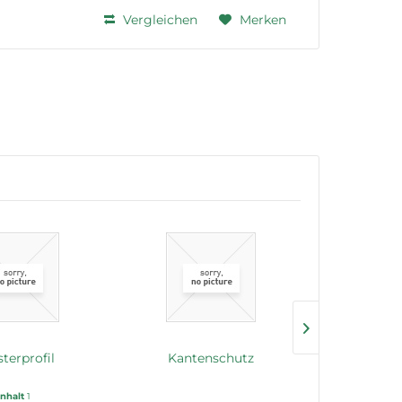
Vergleichen
Merken
terprofil
Kantenschutz
Dich
Inhalt
1
In