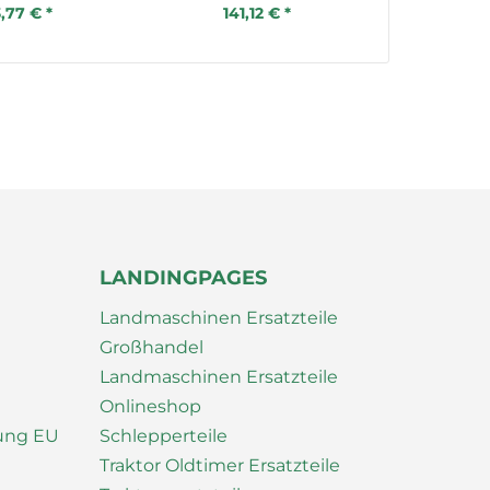
3,77 € *
141,12 € *
47,
LANDINGPAGES
Landmaschinen Ersatzteile
Großhandel
Landmaschinen Ersatzteile
Onlineshop
nung EU
Schlepperteile
Traktor Oldtimer Ersatzteile