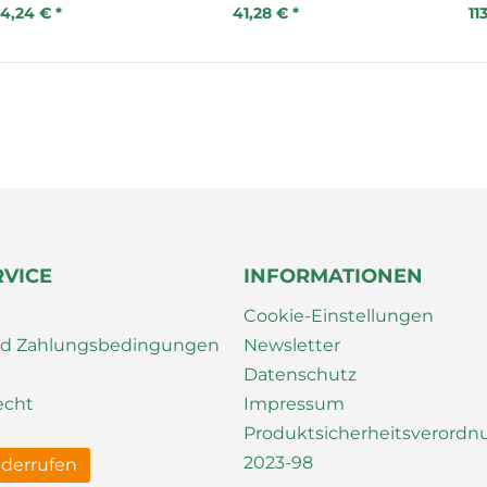
4,24 € *
41,28 € *
11
RVICE
INFORMATIONEN
Cookie-Einstellungen
nd Zahlungsbedingungen
Newsletter
Datenschutz
echt
Impressum
Produktsicherheitsverord
2023-98
iderrufen