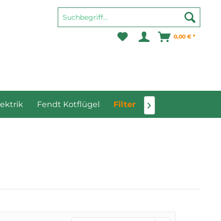
0,00 € *
lektrik
Fendt Kotflügel
Filter
Kabine und Karos
