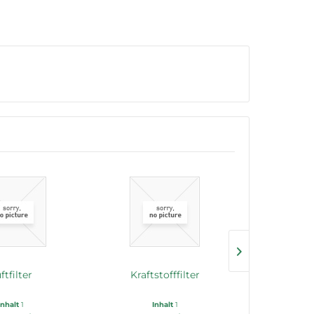
ftfilter
Kraftstofffilter
Motor
Inhalt
1
Inhalt
1
In