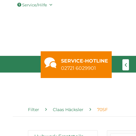
Service/Hilfe
SERVICE-HOTLINE
-Trac
Hydraulik
Baumaschinen & Teleskoplader

02721 6029901
Filter
Claas Häcksler
70SF