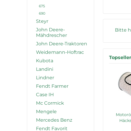
675
690
Steyr
John Deere-
Bitte h
Mähdrescher
John Deere-Traktoren
Weidemann-Hoftrac
Topselle
Kubota
Landini
Lindner
Fendt Farmer
Case IH
Mc Cormick
Mengele
Motoröl
Mercedes Benz
Häcks
Fendt Favorit