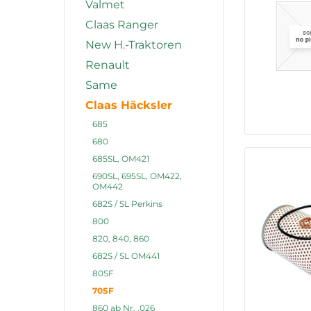
Valmet
Claas Ranger
New H.-Traktoren
Renault
Same
Claas Häcksler
685
680
685SL, OM421
690SL, 695SL, OM422,
OM442
682S / SL Perkins
800
820, 840, 860
682S / SL OM441
80SF
70SF
860 ab Nr. .026