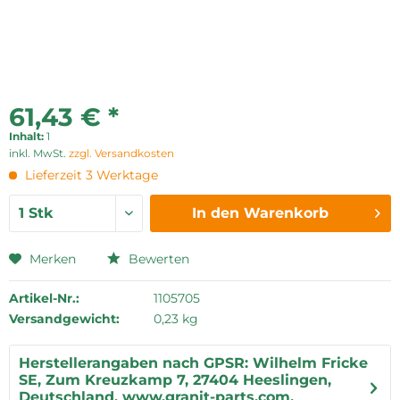
61,43 € *
Inhalt:
1
inkl. MwSt.
zzgl. Versandkosten
Lieferzeit 3 Werktage
In den
Warenkorb
Merken
Bewerten
Artikel-Nr.:
1105705
Versandgewicht:
0,23 kg
Herstellerangaben nach GPSR: Wilhelm Fricke
SE, Zum Kreuzkamp 7, 27404 Heeslingen,
Deutschland, www.granit-parts.com,