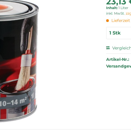
23,13 
Inhalt:
1 Liter
inkl. MwSt.
zz
Lieferzei
Vergleic
Artikel-Nr.:
Versandgew