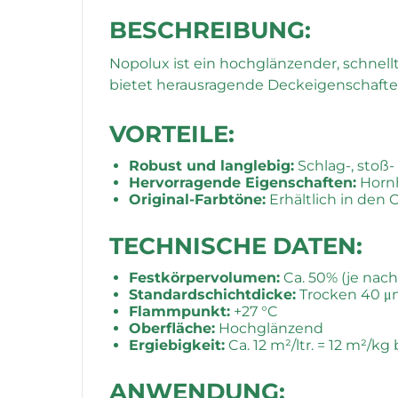
BESCHREIBUNG:
Nopolux ist ein hochglänzender, schnellt
bietet herausragende Deckeigenschaften 
VORTEILE:
Robust und langlebig:
Schlag-, stoß-
Hervorragende Eigenschaften:
Hornh
Original-Farbtöne:
Erhältlich in den 
TECHNISCHE DATEN:
Festkörpervolumen:
Ca. 50% (je nach
Standardschichtdicke:
Trocken 40 μ
Flammpunkt:
+27 °C
Oberfläche:
Hochglänzend
Ergiebigkeit:
Ca. 12 m²/ltr. = 12 m²
ANWENDUNG: