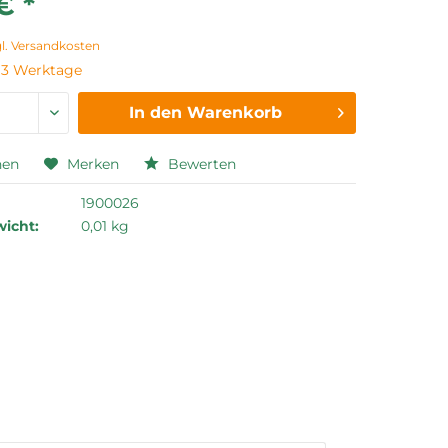
€ *
gl. Versandkosten
t 3 Werktage
In den
Warenkorb
hen
Merken
Bewerten
1900026
icht:
0,01 kg