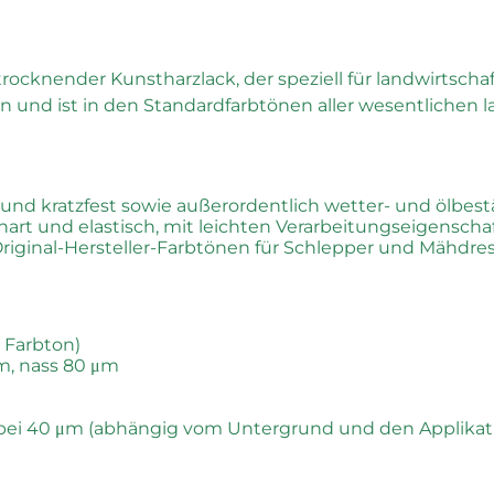
rocknender Kunstharzlack, der speziell für landwirtscha
und ist in den Standardfarbtönen aller wesentlichen la
 und kratzfest sowie außerordentlich wetter- und ölbes
art und elastisch, mit leichten Verarbeitungseigenscha
Original-Hersteller-Farbtönen für Schlepper und Mähdres
 Farbton)
m, nass 80 μm
/kg bei 40 μm (abhängig vom Untergrund und den Applik