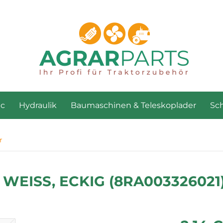
ac
Hydraulik
Baumaschinen & Teleskoplader
Sch
r
WEISS, ECKIG (8RA003326021