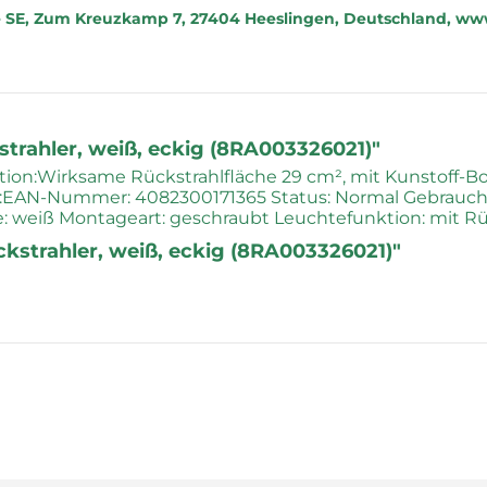
 SE, Zum Kreuzkamp 7, 27404 Heeslingen, Deutschland, www
trahler, weiß, eckig (8RA003326021)"
tion:Wirksame Rückstrahlfläche 29 cm², mit Kunstoff-Bod
:EAN-Nummer: 4082300171365 Status: Normal Gebrauchs
: weiß Montageart: geschraubt Leuchtefunktion: mit Rück
ckstrahler, weiß, eckig (8RA003326021)"