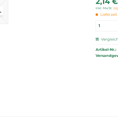
2,14 €
inkl. MwSt.
zz
Lieferzei
Vergleic
Artikel-Nr.:
Versandgew