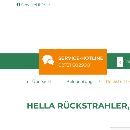
Service/Hilfe
SERVICE-HOTLINE
erk Ersatzteile
Fahrzeugaufbau
Unimog / MB-Tr

02721 6029901
Übersicht
Beleuchtung
Rückstrahle
HELLA RÜCKSTRAHLER, 